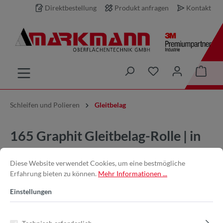
Direktbestellung
Produkt anfragen
Kontakt
inhalt springen
Schleifen und Polieren
Gleitbelag
165 Graphit Gleitbelag-Rolle | in
100mm x 15m | Selbstklebend
Diese Website verwendet Cookies, um eine bestmögliche
Erfahrung bieten zu können.
Mehr Informationen ...
Einstellungen