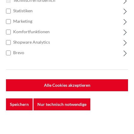
Technisch erforderlich
Statistiken
Marketing
Komfortfunktionen
Shopware Analytics
Brevo
%
373,96 €*
575,33 €*
(35% gespart)
Einheit:
1 Rolle
Preise exkl. MwSt. zzgl. Versandkosten
Alle Cookies akzeptieren
Lieferzeit: Sofort verfügbar
Speichern
Nur technisch notwendige
Breite
100 mm
120mm
150 mm
Länge