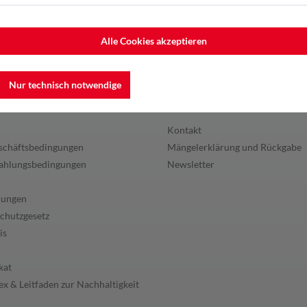
Alle Cookies akzeptieren
Nur technisch notwendige
en
Service
Kontakt
schäftsbedingungen
Mängelerklärung und Rückgabe
ahlungsbedingungen
Newsletter
lungen
chutzgesetz
is
kat
x & Leitfaden zur Nachhaltigkeit