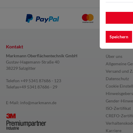
Speichern
Kontakt
Information
Markmann Oberflächentechnik GmbH
Über uns
Gustav-Hagemann-Straße 40
Allgemeine Ge
38229 Salzgitter
Versand und Z
Datenschutz
Telefon
+49 5341 87686 - 123
Cookie Einstel
Telefax
+49 5341 87686 - 29
Hinweisgebers
Gender-Hinwe
E-Mail:
info@markmann.de
ISO-Zertifikat
CREFO-Zertifi
Verhaltenskode
Karriere