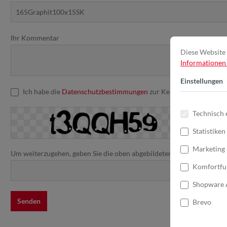
Ihr Kommentar
Diese Website 
Informationen .
Einstellungen
Ich habe die
Datenschutzbestimmungen
zur Kenntnis genommen u
Technisch 
Statistiken
Marketing
Um weiterzugehen, geben Sie die oben abgebildeten Zeichen ein*
Komfortfu
Shopware 
Senden
Brevo