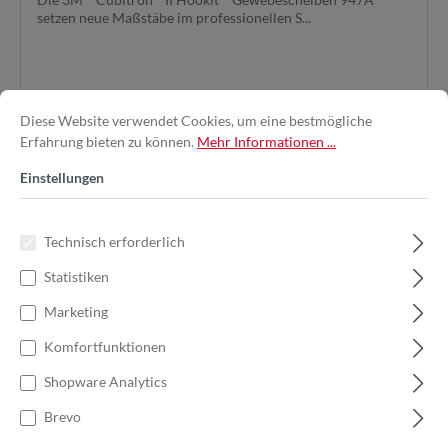
setzen neue Maßstäbe im professionellen S...
Diese Website verwendet Cookies, um eine bestmögliche
0,89 €*
1,27 €*
(29.92% gespart)
Erfahrung bieten zu können.
Mehr Informationen ...
Einstellungen
In den Warenkorb
Technisch erforderlich
Statistiken
%
Marketing
Komfortfunktionen
Shopware Analytics
Brevo