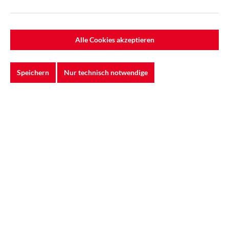
3M™ | Cubitron™ II | 947A 75x2000mm K40+|
Flexibles Hochleistungsschleifband für
Alle Cookies akzeptieren
handgeführte Anwendunge
Das 3M™ Cubitron™ II Gewebeschleifband 947A verbindet
präzisionsgeformtes Keramikkorn mit ein...
Speichern
Nur technisch notwendige
Varianten ab
12,59 €*
15,73 €*
24,20 €*
(35% gespart)
In den Warenkorb
%