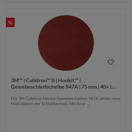
%
3M™ | Cubitron™ II | Hookit™ |
Gewebeschleifscheibe 947A | 75 mm | 40+ |
ungelocht | 785745 | 7100113114
Die 3M Cubitron Hookit Gewebescheiben 947A setzen neue
Maßstäbe in der Schleiftechnik. Mit ihrer ...