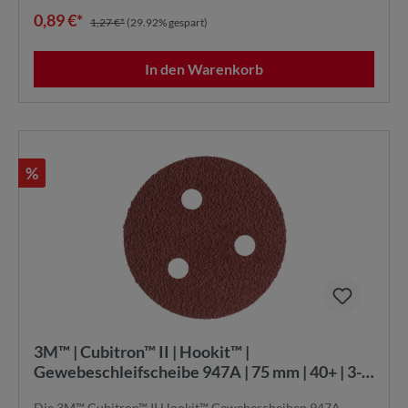
0,89 €*
1,27 €*
(29.92% gespart)
In den Warenkorb
%
3M™ | Cubitron™ II | Hookit™ |
Gewebeschleifscheibe 947A | 75 mm | 40+ | 3-
fach gelocht | 785751 | 7100113118
Die 3M™ Cubitron™ II Hookit™ Gewebescheiben 947A