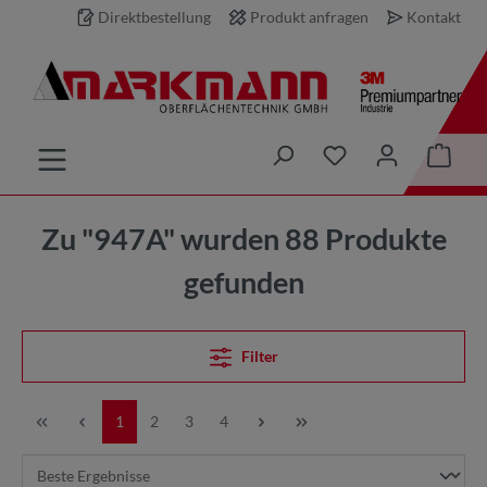
Direktbestellung
Produkt anfragen
Kontakt
inhalt springen
Zu "947A" wurden 88 Produkte
gefunden
Filter
1
2
3
4