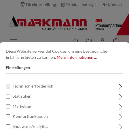
Direktbestellung
Produkt anfragen
Kontakt
inhalt springen
Diese Website verwendet Cookies, um eine bestmögliche
Erfahrung bieten zu können.
Mehr Informationen ...
Produkt anfragen
Einstellungen
Ihre E-Mail-Adresse *
Technisch erforderlich
Statistiken
Ihr Name
Marketing
Komfortfunktionen
Produkt
Shopware Analytics