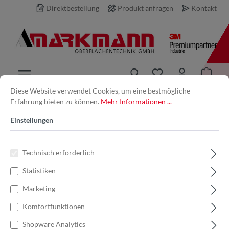
Direktbestellung
Produkt anfragen
Kontakt
inhalt springen
Diese Website verwendet Cookies, um eine bestmögliche
Erfahrung bieten zu können.
Mehr Informationen ...
Produkt anfragen
Einstellungen
Ihre E-Mail-Adresse *
Technisch erforderlich
Statistiken
Ihr Name
Marketing
Komfortfunktionen
Produkt
Shopware Analytics