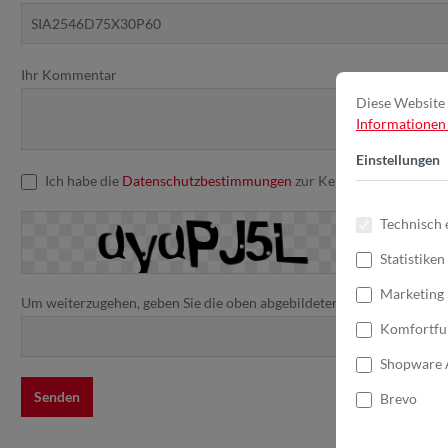
Ihr Kommentar
Diese Website 
Informationen .
Einstellungen
Ich habe die
Datenschutzbestimmungen
zur Kenntnis genommen u
Technisch 
Statistiken
Marketing
Um weiterzugehen, geben Sie die oben abgebildeten Zeichen ein*
Komfortfu
Shopware 
Senden
Brevo