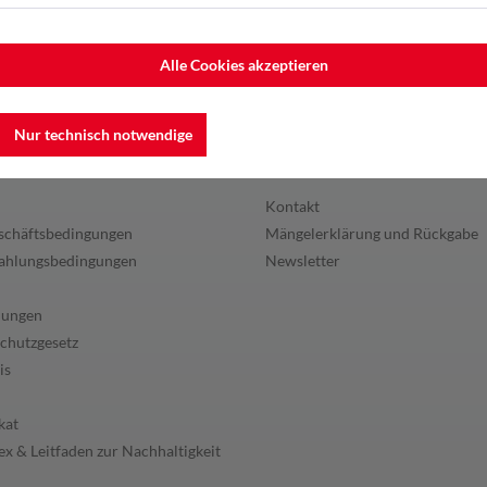
Alle Cookies akzeptieren
Nur technisch notwendige
en
Service
Kontakt
schäftsbedingungen
Mängelerklärung und Rückgabe
ahlungsbedingungen
Newsletter
lungen
chutzgesetz
is
kat
x & Leitfaden zur Nachhaltigkeit