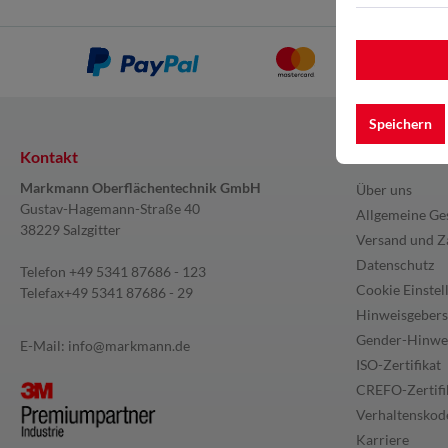
Speichern
Kontakt
Information
Markmann Oberflächentechnik GmbH
Über uns
Gustav-Hagemann-Straße 40
Allgemeine Ge
38229 Salzgitter
Versand und Z
Datenschutz
Telefon
+49 5341 87686 - 123
Cookie Einstel
Telefax
+49 5341 87686 - 29
Hinweisgebers
Gender-Hinwe
E-Mail:
info@markmann.de
ISO-Zertifikat
CREFO-Zertifi
Verhaltenskode
Karriere