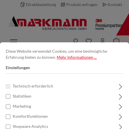
Direktbestellung
Produkt anfragen
Kontakt
inhalt springen
Diese Website verwendet Cookies, um eine bestmögliche
Erfahrung bieten zu können.
Mehr Informationen ...
Produkt anfragen
Einstellungen
Ihre E-Mail-Adresse *
Technisch erforderlich
Statistiken
Ihr Name
Marketing
Komfortfunktionen
Produkt
Shopware Analytics