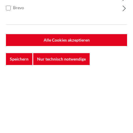
Brevo
Ihr Kommentar
Alle Cookies akzeptieren
Ich habe die
Datenschutzbestimmungen
zur Kenntnis
Speichern
Nur technisch notwendige
genommen und erkenne diese an. *
Um weiterzugehen, geben Sie die oben abgebildeten Zeichen ein*
Senden