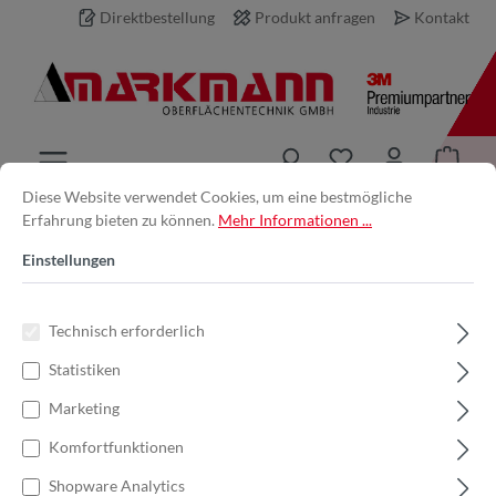
Direktbestellung
Produkt anfragen
Kontakt
inhalt springen
Diese Website verwendet Cookies, um eine bestmögliche
Erfahrung bieten zu können.
Mehr Informationen ...
Produkt anfragen
Einstellungen
Ihre E-Mail-Adresse *
Technisch erforderlich
Statistiken
Ihr Name
Marketing
Komfortfunktionen
Produkt
Shopware Analytics