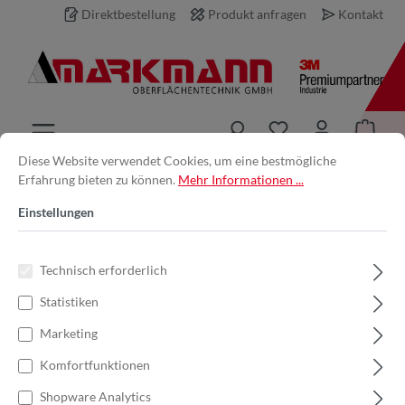
Direktbestellung
Produkt anfragen
Kontakt
inhalt springen
Diese Website verwendet Cookies, um eine bestmögliche
Erfahrung bieten zu können.
Mehr Informationen ...
Produkt anfragen
Einstellungen
Ihre E-Mail-Adresse *
Technisch erforderlich
Statistiken
Ihr Name
Marketing
Komfortfunktionen
Produkt
Shopware Analytics