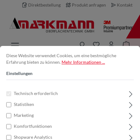
Direktbestellung
Produkt anfragen
Kontakt
inhalt springen
Diese Website verwendet Cookies, um eine bestmögliche
Erfahrung bieten zu können.
Mehr Informationen ...
Produkt anfragen
Einstellungen
Ihre E-Mail-Adresse *
Technisch erforderlich
Statistiken
Ihr Name
Marketing
Komfortfunktionen
Produkt
Shopware Analytics