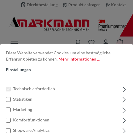
Direktbestellung
Produkt anfragen
Kontakt
inhalt springen
Diese Website verwendet Cookies, um eine bestmögliche
Erfahrung bieten zu können.
Mehr Informationen ...
Produkt anfragen
Einstellungen
Ihre E-Mail-Adresse *
Technisch erforderlich
Statistiken
Ihr Name
Marketing
Komfortfunktionen
Produkt
Shopware Analytics