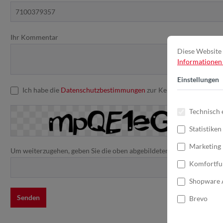
Ihr Kommentar
Diese Website 
Informationen .
Einstellungen
Ich habe die
Datenschutzbestimmungen
zur Kenntnis genommen u
Technisch 
Statistiken
Marketing
Um weiterzugehen, geben Sie die oben abgebildeten Zeichen ein*
Komfortfu
Shopware 
Senden
Brevo