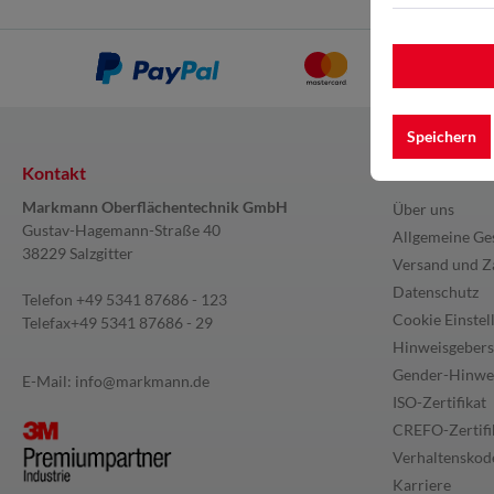
Speichern
Kontakt
Information
Markmann Oberflächentechnik GmbH
Über uns
Gustav-Hagemann-Straße 40
Allgemeine Ge
38229 Salzgitter
Versand und Z
Datenschutz
Telefon
+49 5341 87686 - 123
Cookie Einstel
Telefax
+49 5341 87686 - 29
Hinweisgebers
Gender-Hinwe
E-Mail:
info@markmann.de
ISO-Zertifikat
CREFO-Zertifi
Verhaltenskode
Karriere