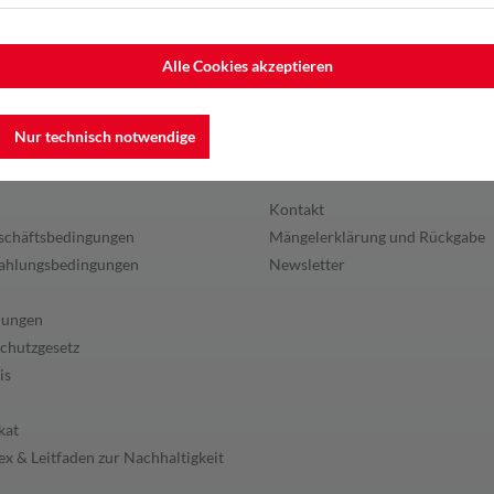
Alle Cookies akzeptieren
Nur technisch notwendige
en
Service
Kontakt
schäftsbedingungen
Mängelerklärung und Rückgabe
ahlungsbedingungen
Newsletter
lungen
chutzgesetz
is
kat
x & Leitfaden zur Nachhaltigkeit