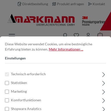
Direktbestellung
Produkt anfragen
Kontakt
inhalt springen
Diese Website verwendet Cookies, um eine bestmögliche
Erfahrung bieten zu können.
Mehr Informationen ...
Produkt anfragen
Einstellungen
Ihre E-Mail-Adresse *
Technisch erforderlich
Statistiken
Ihr Name
Marketing
Komfortfunktionen
Produkt
Shopware Analytics