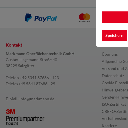
Speichern
Kontakt
Information
Markmann Oberflächentechnik GmbH
Über uns
Gustav-Hagemann-Straße 40
Allgemeine Ge
38229 Salzgitter
Versand und Z
Datenschutz
Telefon
+49 5341 87686 - 123
Cookie Einstel
Telefax
+49 5341 87686 - 29
Hinweisgebers
Gender-Hinwe
E-Mail:
info@markmann.de
ISO-Zertifikat
CREFO-Zertifi
Verhaltenskode
Karriere