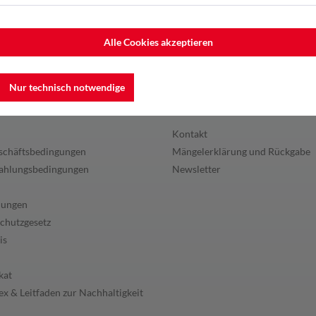
Alle Cookies akzeptieren
Nur technisch notwendige
en
Service
Kontakt
schäftsbedingungen
Mängelerklärung und Rückgabe
ahlungsbedingungen
Newsletter
lungen
chutzgesetz
is
kat
x & Leitfaden zur Nachhaltigkeit