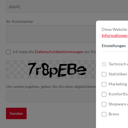
Ihr Kommentar
Diese Website 
Informationen .
Einstellungen
Ich habe die
Datenschutzbestimmungen
zur Kenntnis genommen u
Technisch 
Statistiken
Marketing
Um weiterzugehen, geben Sie die oben abgebildeten Zeichen ein*
Komfortfu
Shopware 
Senden
Brevo