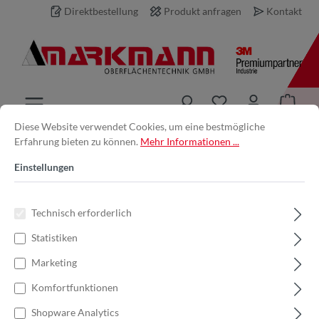
Direktbestellung
Produkt anfragen
Kontakt
inhalt springen
Diese Website verwendet Cookies, um eine bestmögliche
Erfahrung bieten zu können.
Mehr Informationen ...
Produkt anfragen
Einstellungen
Ihre E-Mail-Adresse *
Technisch erforderlich
Statistiken
Ihr Name
Marketing
Komfortfunktionen
Produkt
Shopware Analytics