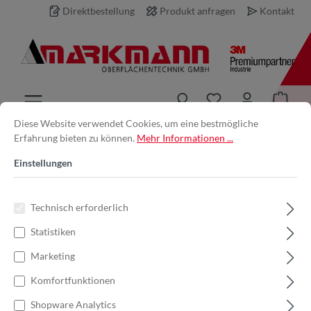
Direktbestellung
Produkt anfragen
Kontakt
inhalt springen
Diese Website verwendet Cookies, um eine bestmögliche
Erfahrung bieten zu können.
Mehr Informationen ...
Produkt anfragen
Einstellungen
Ihre E-Mail-Adresse *
Technisch erforderlich
Statistiken
Ihr Name
Marketing
Komfortfunktionen
Produkt
Shopware Analytics