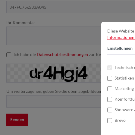
Ihr Kommentar
Diese Website 
Informationen .
Einstellungen
Ich habe die
Datenschutzbestimmungen
zur Kenntnis genommen u
Technisch 
Statistiken
Marketing
Um weiterzugehen, geben Sie die oben abgebildeten Zeichen ein*
Komfortfu
Shopware 
Senden
Brevo