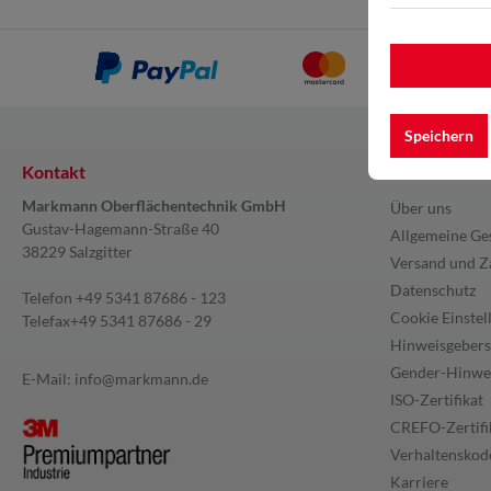
Speichern
Kontakt
Information
Markmann Oberflächentechnik GmbH
Über uns
Gustav-Hagemann-Straße 40
Allgemeine Ge
38229 Salzgitter
Versand und Z
Datenschutz
Telefon
+49 5341 87686 - 123
Cookie Einstel
Telefax
+49 5341 87686 - 29
Hinweisgebers
Gender-Hinwe
E-Mail:
info@markmann.de
ISO-Zertifikat
CREFO-Zertifi
Verhaltenskode
Karriere