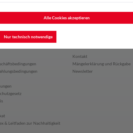
Alle Cookies akzeptieren
Nur technisch notwendige
en
Service
Kontakt
schäftsbedingungen
Mängelerklärung und Rückgabe
ahlungsbedingungen
Newsletter
lungen
chutzgesetz
is
kat
x & Leitfaden zur Nachhaltigkeit