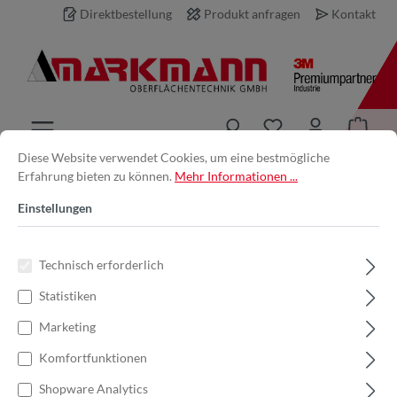
Direktbestellung
Produkt anfragen
Kontakt
inhalt springen
Diese Website verwendet Cookies, um eine bestmögliche
Erfahrung bieten zu können.
Mehr Informationen ...
Produkt anfragen
Einstellungen
Ihre E-Mail-Adresse *
Technisch erforderlich
Statistiken
Ihr Name
Marketing
Komfortfunktionen
Produkt
Shopware Analytics