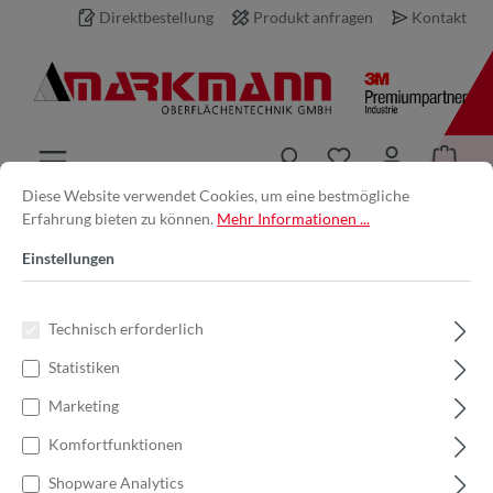
Direktbestellung
Produkt anfragen
Kontakt
inhalt springen
Diese Website verwendet Cookies, um eine bestmögliche
Erfahrung bieten zu können.
Mehr Informationen ...
Produkt anfragen
Einstellungen
Ihre E-Mail-Adresse *
Technisch erforderlich
Statistiken
Ihr Name
Marketing
Komfortfunktionen
Produkt
Shopware Analytics