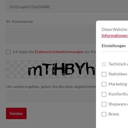
Ihr Kommentar
Diese Website 
Informationen .
Einstellungen
Ich habe die
Datenschutzbestimmungen
zur Kenntnis genommen u
Technisch 
Statistiken
Marketing
Um weiterzugehen, geben Sie die oben abgebildeten Zeichen ein*
Komfortfu
Shopware 
Senden
Brevo