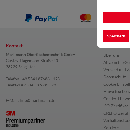
Speichern
Kontakt
Information
Markmann Oberflächentechnik GmbH
Über uns
Gustav-Hagemann-Straße 40
Allgemeine Ge
38229 Salzgitter
Versand und Z
Datenschutz
Telefon
+49 5341 87686 - 123
Cookie Einstel
Telefax
+49 5341 87686 - 29
Hinweisgebers
Gender-Hinwe
E-Mail:
info@markmann.de
ISO-Zertifikat
CREFO-Zertifi
Verhaltenskode
Karriere