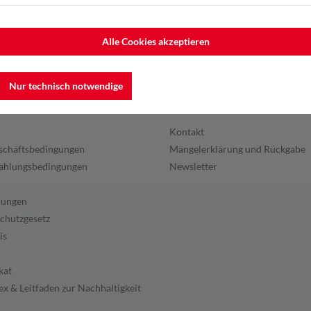
Alle Cookies akzeptieren
Nur technisch notwendige
en
Service
Kontakt
schäftsbedingungen
Mängelerklärung und Rückgabe
ahlungsbedingungen
Newsletter
lungen
chutzgesetz
is
kat
x & Leitfaden zur Nachhaltigkeit