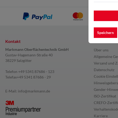
Speichern
Kontakt
Information
Markmann Oberflächentechnik GmbH
Über uns
Gustav-Hagemann-Straße 40
Allgemeine Ge
38229 Salzgitter
Versand und Z
Datenschutz
Telefon
+49 5341 87686 - 123
Cookie Einstel
Telefax
+49 5341 87686 - 29
Hinweisgebers
Gender-Hinwe
E-Mail:
info@markmann.de
ISO-Zertifikat
CREFO-Zertifi
Verhaltenskode
Karriere