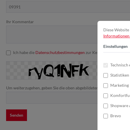
Ihr Kommentar
Diese Website 
Informationen .
Einstellungen
Ich habe die
Datenschutzbestimmungen
zur Kenntnis genommen u
Technisch 
Statistiken
Marketing
Um weiterzugehen, geben Sie die oben abgebildeten Zeichen ein*
Komfortfu
Shopware 
Senden
Brevo