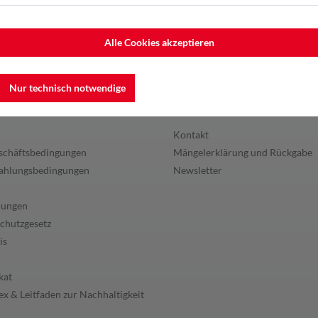
Alle Cookies akzeptieren
Nur technisch notwendige
en
Service
Kontakt
schäftsbedingungen
Mängelerklärung und Rückgabe
ahlungsbedingungen
Newsletter
lungen
chutzgesetz
is
kat
x & Leitfaden zur Nachhaltigkeit