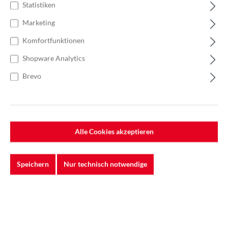
Statistiken
Marketing
Komfortfunktionen
Shopware Analytics
Brevo
%
41,13 €*
63,27 €*
(34.99% gespart)
Einheit:
1 Stück
Alle Cookies akzeptieren
Preise exkl. MwSt. zzgl. Versandkosten
Lieferzeit: 7-10 Werktage
Speichern
Nur technisch notwendige
In den Warenkorb
Einheit:
Stück