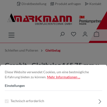
Direktbestellung
Produkt anfragen
Kontakt
inhalt springen
Schleifen und Polieren
Gleitbelag
Graphit - Gleitbelag 165 75 mm x
Diese Website verwendet Cookies, um eine bestmögliche
2000 mm Selbstklebend
Erfahrung bieten zu können.
Mehr Informationen ...
Einstellungen
Technisch erforderlich