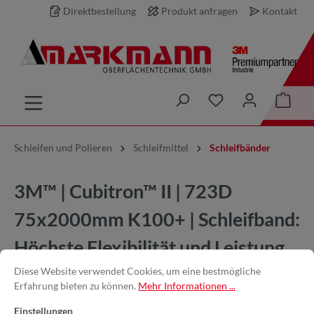
Direktbestellung
Produkt anfragen
Kontakt
inhalt springen
Schleifen und Polieren
Schleifmittel
Schleifbänder
3M™ | Cubitron™ II | 723D
75x2000mm K100+ | Schleifband:
Höchste Flexibilität und Leistung
Diese Website verwendet Cookies, um eine bestmögliche
Erfahrung bieten zu können.
Mehr Informationen ...
Einstellungen