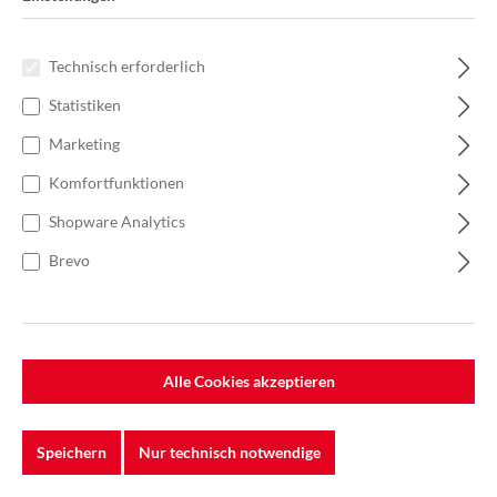
Technisch erforderlich
Statistiken
Marketing
Komfortfunktionen
Shopware Analytics
Brevo
%
40,32 €*
Einzelpreis 10,08 €*
15,51 €*
(35.01% gespart)
Einheit:
1 Stück
Alle Cookies akzeptieren
Preise exkl. MwSt. zzgl. Versandkosten
Lieferzeit: 7-10 Werktage
Speichern
Nur technisch notwendige
Körnung