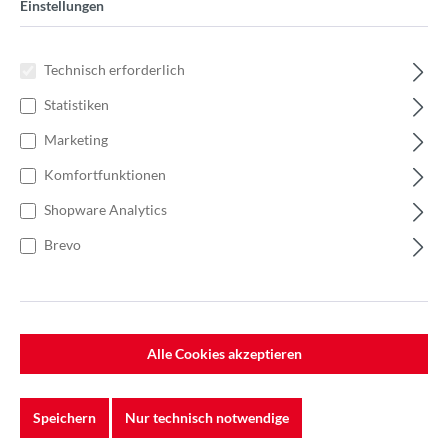
Einstellungen
Technisch erforderlich
Statistiken
Marketing
Komfortfunktionen
Shopware Analytics
Brevo
%
37,50 €*
Einzelpreis 1,50 €*
2,14 €*
(29.91% gespart)
Einheit:
1 Stück
Alle Cookies akzeptieren
Preise exkl. MwSt. zzgl. Versandkosten
Auf Lager
Speichern
Nur technisch notwendige