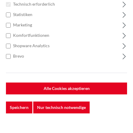
Technisch erforderlich
Statistiken
Marketing
Komfortfunktionen
Shopware Analytics
Brevo
Alle Cookies akzeptieren
%
17,60 €*
Einzelpreis 1,76 €*
2,71 €*
(35.06% gespart)
Speichern
Nur technisch notwendige
Einheit:
1 Stück
Preise exkl. MwSt. zzgl. Versandkosten
Lieferzeit: 7-10 Werktage