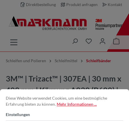
Direktbestellung
Produkt anfragen
Kontakt
inhalt springen
Schleifen und Polieren
Schleifmittel
Schleifbänder
3M™ | Trizact™ | 307EA | 30 mm x
408 mm | Körnung A030 (P600) |
Diese Website verwendet Cookies, um eine bestmögliche
Strukturiertes 3M™ Schleifmittel
Erfahrung bieten zu können.
Mehr Informationen ...
für gleichmäßiges Finish
Einstellungen