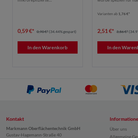
gleichmäßiges Finish
gleichmäßiges Fi
Pyramidenstruktur mit einer ...
Legierungen entwicke
7100197836
komb...
Varianten ab
1,76 €*
0,59 €*
2,51 €*
0,90 €*
(34.44% gespart)
3,86 €*
(34.9
In den Warenkorb
In den Waren
Kontakt
Information
Markmann Oberflächentechnik GmbH
Über uns
Gustav-Hagemann-Straße 40
Allgemeine Ge