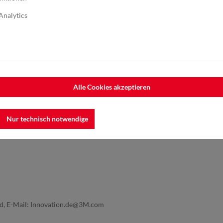
Analytics
rbandschleifmaschine
,
Alle Cookies akzeptieren
 Kobalt
, Leder
, Nickel
, Titan
Nur technisch notwendige
nd, E-Mail: Innovation.de@3M.com