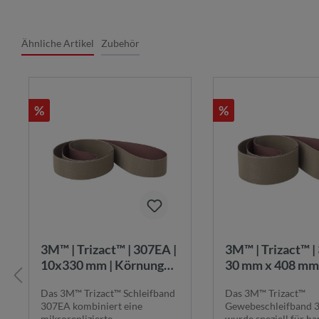
Ähnliche Artikel
Zubehör
%
%
3M™ | Trizact™ | 307EA |
3M™ | Trizact™ 
10x330 mm | Körnung
30 mm x 408 mm 
A006 (P2500) |
Körnung A006 (P
Das 3M™ Trizact™ Schleifband
Das 3M™ Trizact™
Strukturiertes 3M™
Strukturiertes 
307EA kombiniert eine
Gewebeschleifband 
Schleifmittel für
Schleifmittel für
mikroreplizierte
wurde speziell für ha