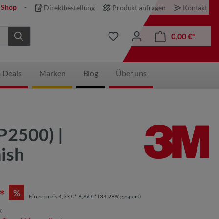
 Shop
Direktbestellung
Produkt anfragen
Kontakt
0,00 €*
 Deals
Marken
Blog
Über uns
P2500) |
nish
*
%
Einzelpreis 4,33 €*
6,66 €*
(34.98% gespart)
k