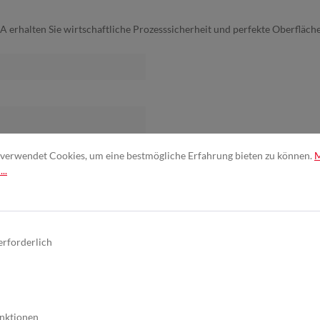
rhalten Sie wirtschaftliche Prozesssicherheit und perfekte Oberflächen
. Nutzbreite 610mm
verwendet Cookies, um eine bestmögliche Erfahrung bieten zu können.
..
erforderlich
nktionen