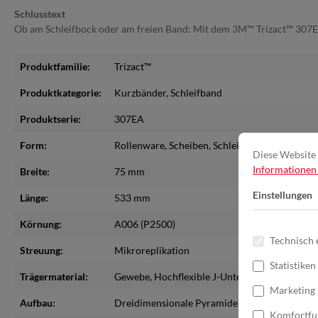
Schlusstext
Ob am Schleifbock oder am freien Band: Mit dem 3M™ Trizact™ 307EA e
Produktfamilie:
Trizact™
Produktkategorie:
Kurzbänder
, Schleifband
Produktserie:
307EA
Form:
Rollenware
, Scheiben
, Schleifbänder bis max
Diese Website 
Informationen .
Breite:
75 mm
Einstellungen
Länge:
533 mm
Körnung:
A006 (P2500)
Technisch 
Streuung:
Mikroreplikation
Statistiken
Trägermaterial:
Gewebe
, Hochflexible J-Unterlage
Marketing
Aufbau:
Dreidimensionale Pyramidenstruktur
Komfortfu