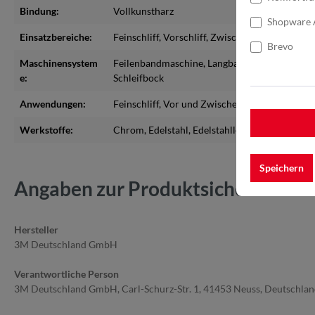
Bindung:
Vollkunstharz
Shopware 
Einsatzbereiche:
Feinschliff
, Vorschliff
, Zwischenschliff
Brevo
Maschinensystem
Feilenbandmaschine
, Langbandmaschine
, Roh
e:
Schleifbock
Anwendungen:
Feinschliff
, Vor und Zwischenschliff
Werkstoffe:
Chrom
, Edelstahl
, Edelstahllegierungen
, Holz
,
Speichern
Angaben zur Produktsicherheit
Hersteller
3M Deutschland GmbH
Verantwortliche Person
3M Deutschland GmbH, Carl-Schurz-Str. 1, 41453 Neuss, Deutschla