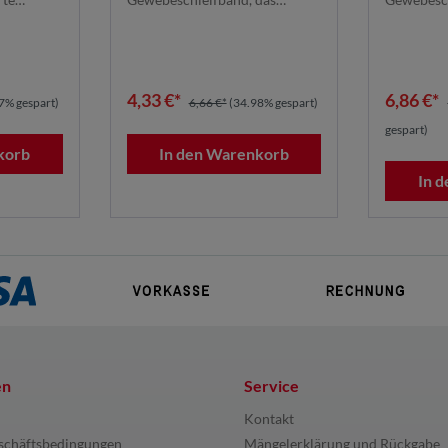
nish |
gleichmäßiges Finish
gleichm
lt und
speziell für das präzise Sch...
speziell fü
4,33 €*
6,86 €*
7% gespart)
6,66 €*
(34.98% gespart)
gespart)
korb
In den Warenkorb
In 
en
Service
Kontakt
schäftsbedingungen
Mängelerklärung und Rückgabe