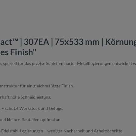
act™ | 307EA | 75x533 mm | Körnung 
es Finish"
peziell für das präzise Schleifen harter Metalllegierungen entwickelt wur
nstruktur für ein gleichmäßiges Finish.
erhaft hohe Schneidleistung.
l – schützt Werkstück und Gefüge.
und kleinen Bauteilen optimal an.
d Edelstahl-Legierungen – weniger Nacharbeit und Arbeitsschritte.