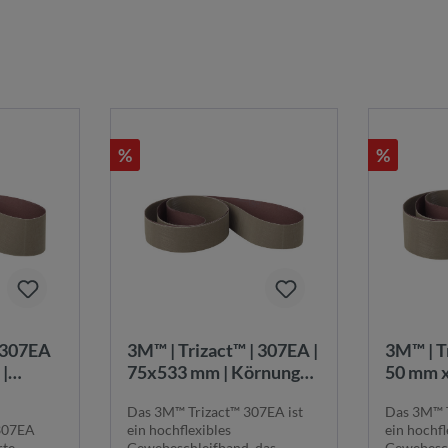
%
%
| 307EA
3M™ | Trizact™ | 307EA |
3M™ | T
|
75x533 mm | Körnung
50 mm x
2500) |
A006 (P2500) |
Körnung
Das 3M™ Trizact™ 307EA ist
Das 3M™ T
3M™
Strukturiertes 3M™
Struktu
307EA
ein hochflexibles
ein hochfl
Schleifmittel für
Schleifm
rte
Gewebeschleifband, das
Gewebesch