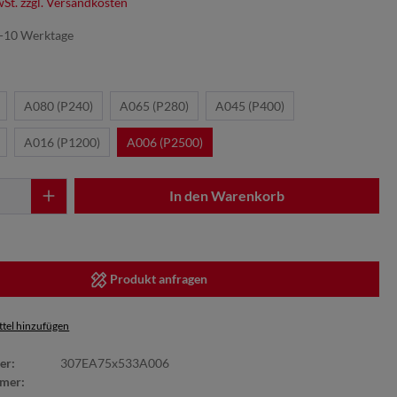
wSt. zzgl. Versandkosten
7-10 Werktage
A080 (P240)
A065 (P280)
A045 (P400)
A016 (P1200)
A006 (P2500)
In den Warenkorb
Produkt anfragen
tel hinzufügen
er:
307EA75x533A006
mer: