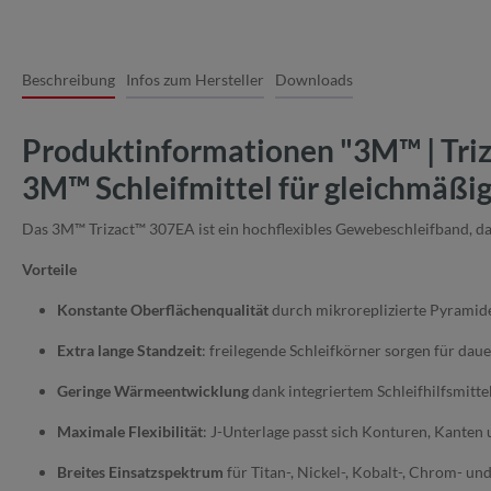
Beschreibung
Infos zum Hersteller
Downloads
Produktinformationen "3M™ | Triz
3M™ Schleifmittel für gleichmäßig
Das 3M™ Trizact™ 307EA ist ein hochflexibles Gewebeschleifband, das s
Vorteile
Konstante Oberflächenqualität
durch mikroreplizierte Pyramide
Extra lange Standzeit
: freilegende Schleifkörner sorgen für dau
Geringe Wärmeentwicklung
dank integriertem Schleifhilfsmitte
Maximale Flexibilität
: J-Unterlage passt sich Konturen, Kanten 
Breites Einsatzspektrum
für Titan-, Nickel-, Kobalt-, Chrom- un