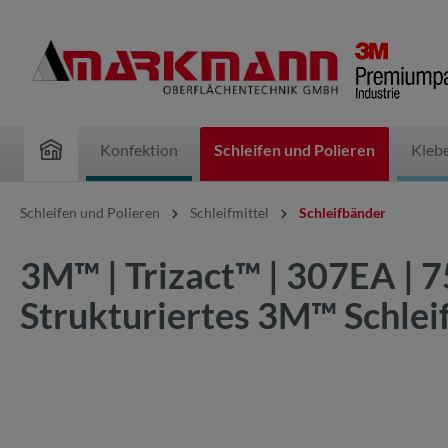
inhalt springen
Konfektion
Schleifen und Polieren
Kleb
Schleifen und Polieren
Schleifmittel
Schleifbänder
3M™ | Trizact™ | 307EA | 
Strukturiertes 3M™ Schleif