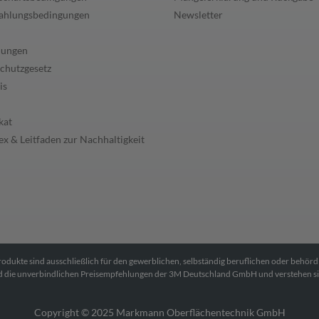
ahlungsbedingungen
Newsletter
lungen
chutzgesetz
is
kat
x & Leitfaden zur Nachhaltigkeit
Produkte sind ausschließlich für den gewerblichen, selbständig beruflichen oder behör
ind die unverbindlichen Preisempfehlungen der 3M Deutschland GmbH und verstehen s
Copyright © 2025 Markmann Oberflächentechnik GmbH