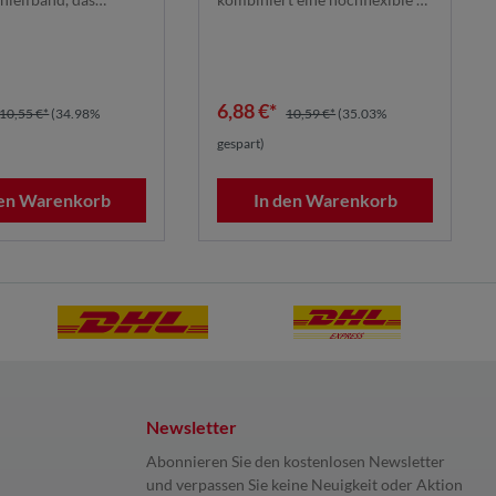
äßiges Finish
gleichmäßiges Finish
r das präzise Schl...
Unterlage mit mikrorepliziert...
6,88 €*
10,55 €*
(34.98%
10,59 €*
(35.03%
gespart)
den Warenkorb
In den Warenkorb
Newsletter
Abonnieren Sie den kostenlosen Newsletter
und verpassen Sie keine Neuigkeit oder Aktion