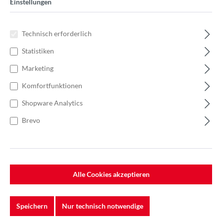
Einstellungen
Technisch erforderlich
Statistiken
Marketing
Komfortfunktionen
Shopware Analytics
Brevo
%
92,02 €*
141,57 €*
(35% gespart)
Einheit:
1 Stück
Preise exkl. MwSt. zzgl. Versandkosten
Alle Cookies akzeptieren
Lieferzeit: 7-10 Werktage
Speichern
Nur technisch notwendige
Körnung