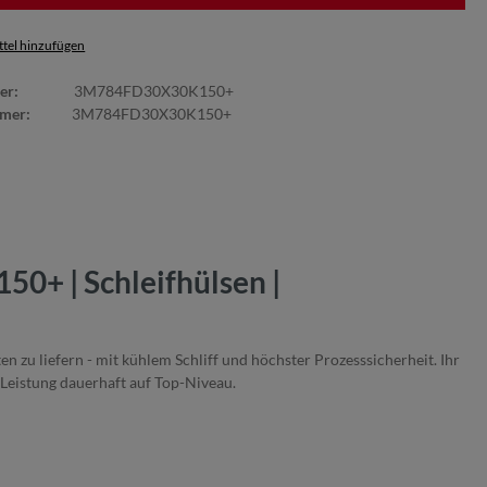
tel hinzufügen
er:
3M784FD30X30K150+
mmer:
3M784FD30X30K150+
0+ | Schleifhülsen |
 zu liefern - mit kühlem Schliff und höchster Prozesssicherheit. Ihr
 Leistung dauerhaft auf Top-Niveau.