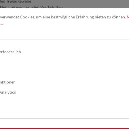
nden Trägergewebe
zyklen und wechselnden Werkstoffen
e Produktionsstillstände
verwendet Cookies, um eine bestmögliche Erfahrung bieten zu können.
..
 wenn Sie Effizienz, Prozessstabilität und wirtschaftliche Vorteile in e
ifabteilung zum echten Leistungsträger.
 II
erforderlich
lsen
nktionen
Analytics