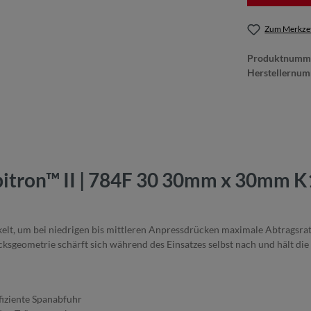
Zum Merkzet
Produktnumm
Herstellernu
tron™ II | 784F 30 30mm x 30mm K15
lt, um bei niedrigen bis mittleren Anpressdrücken maximale Abtragsraten
ksgeometrie schärft sich während des Einsatzes selbst nach und hält die
fiziente Spanabfuhr