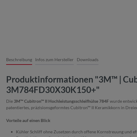
Beschreibung
Infos zum Hersteller
Downloads
Produktinformationen "3M™ | Cubi
3M784FD30X30K150+"
Die
3M™ Cubitron™ II Hochleistungsschleifhülse 784F
wurde entwicke
patentiertes, präzisionsgeformtes Cubitron™ II Keramikkorn in Dreiec
Vorteile auf einen Blick
Kühler Schliff ohne Zusetzen durch offene Kornstreuung und ef