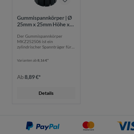
Gummispannkörper | Ø
25mm x 25mm Höhe x
6mm
Der Gummispannkörper
Schaftdurchmesser |
MKZ252506 ist ein
zylindrisch |
zylindrischer Spannträger für
MKZ252506
Schleifhülsen und gewähr...
Varianten ab
8,16 €*
Ab
8,89 €*
Details