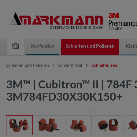
inhalt springen
Konfektion
Schleifen und Polieren
Kleb
Schleifen und Polieren
Schleifmittel
Schleifhülsen
3M™ | Cubitron™ II | 784F
3M784FD30X30K150+