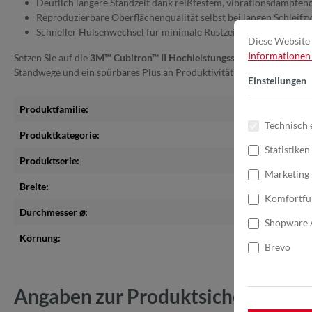
Deutlich längere Standzeit dank reißfestem, vibrationsdämpfe
Reproduzierbare Oberflächenqualität selbst bei langen Schleif
Schneller Hülsenwechsel für minimale Rüstzeiten und reduziert
Diese Website 
Informationen .
Setzen Sie auf die
3M™ Cubitron™ II Hochleistungsschleifhülse 784F
,
Standwege und ein spürbares Plus an Produktivität machen Ihre Schle
Einstellungen
Produktfamilie:
Cubitron™
Technisch 
Produktkategorie:
Schleifhü
Statistiken
Produktserie:
784F
Marketing
Breite:
30 mm
Komfortfu
Durchmesser ⌀:
30 mm
Shopware 
Körnung:
150+
Brevo
Angaben zur Produktsicherheit