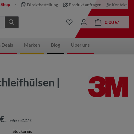
 Shop
Direktbestellung
Produkt anfragen
Kontakt
0,00 €*
 Deals
Marken
Blog
Über uns
leifhülsen |
 €
Einzelpreis2,27 €
Stückpreis