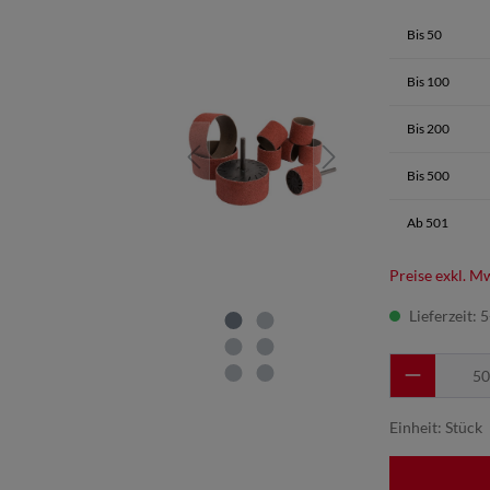
Bis
50
Bis
100
Bis
200
Bis
500
Ab
501
Preise exkl. M
Lieferzeit: 
Einheit:
Stück