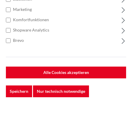
Marketing
Komfortfunktionen
Shopware Analytics
Brevo
Alle Cookies akzeptieren
Speichern
Nur technisch notwendige
Anzahl
Stückpreis
13,97 €*
Bis
5