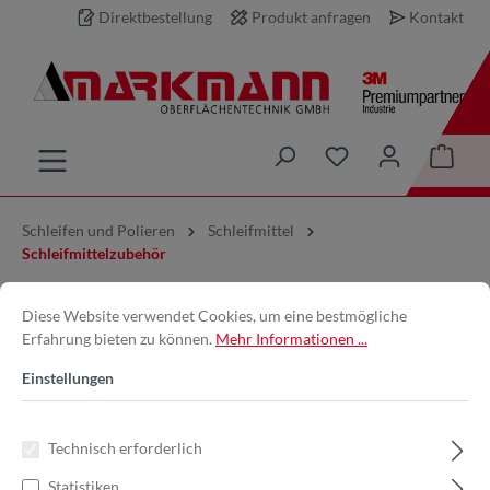
Direktbestellung
Produkt anfragen
Kontakt
inhalt springen
Schleifen und Polieren
Schleifmittel
Schleifmittelzubehör
Gummispannkörper | Ø 25mm x
Diese Website verwendet Cookies, um eine bestmögliche
Erfahrung bieten zu können.
Mehr Informationen ...
25mm Höhe x 6mm
Einstellungen
Schaftdurchmesser | zylindrisch |
MKZ252506
Technisch erforderlich
Statistiken