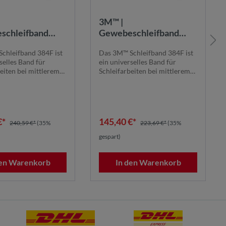
3M™ |
schleifband
Gewebeschleifband
1120 mm x 1900
384F | 1130 mm x 1900
chleifband 384F ist
Das 3M™ Schleifband 384F ist
+ | STA |
mm | 120+ |
selles Band für
ein universelles Band für
20X1900K240+ |
384F1130X1900K120+ |
eiten bei mittlerem
Schleifarbeiten bei mittlerem
3614
7100280613
e...
bis niedrige...
€*
145,40 €*
240,59 €*
(35%
223,69 €*
(35%
gespart)
den Warenkorb
In den Warenkorb