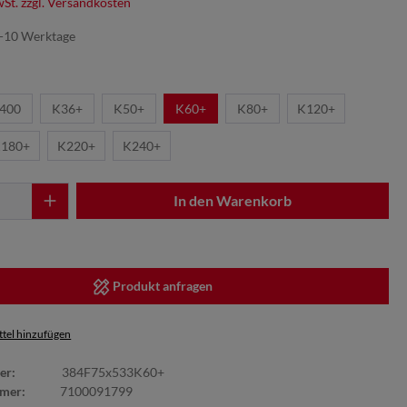
wSt. zzgl. Versandkosten
7-10 Werktage
400
K36+
K50+
K60+
K80+
K120+
180+
K220+
K240+
In den Warenkorb
Produkt anfragen
tel hinzufügen
er:
384F75x533K60+
mmer:
7100091799