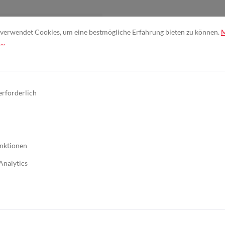
+
, 220+
, 240+
verwendet Cookies, um eine bestmögliche Erfahrung bieten zu können.
 und Aluminiumoxid
..
ls zusätzliche
erforderlich
schenschliff
nktionen
Analytics