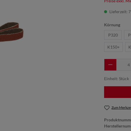
Preise exkl. M
Lieferzeit: 
Körnung
P320
P
K150+
K
Einheit:
Stück
Zum Merkzet
Produktnumm
Herstellernu