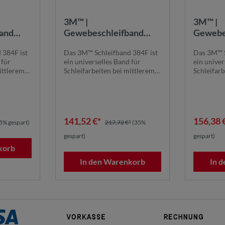
3M™ |
3M™ |
and
Gewebeschleifband
Gewebe
 9000
384F | 1100 mm x 1900
384F | 
 384F ist
Das 3M™ Schleifband 384F ist
Das 3M™ S
mm | 120+ |
mm | 240
 für
ein universelles Band für
ein univer
80+ |
384F1100X1900K120+ |
384F11
ittlerem
Schleifarbeiten bei mittlerem
Schleifarb
7100281376
710024
bis niedrige...
bis niedrig
141,52 €*
156,38 
5% gespart)
217,72 €*
(35%
gespart)
gespart)
korb
In den Warenkorb
In 