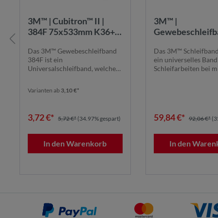
3M™ | Cubitron™ II |
3M™ |
384F 75x533mm K36+ |
Gewebeschleifb
Universalschleifband
384F | 100 mm x
Das 3M™ Gewebeschleifband
Das 3M™ Schleifband
für allgemeine
mm | 80+ | STA |
384F ist ein
ein universelles Band
Schleifarbeiten
384F100X9000K
Universalschleifband, welches
Schleifarbeiten bei m
7100266325
sich mit seiner breiten Körn...
bis niedrige...
Varianten ab
3,10 €*
3,72 €*
59,84 €*
5,72 €*
(34.97% gespart)
92,06 €*
(3
In den Warenkorb
In den Waren