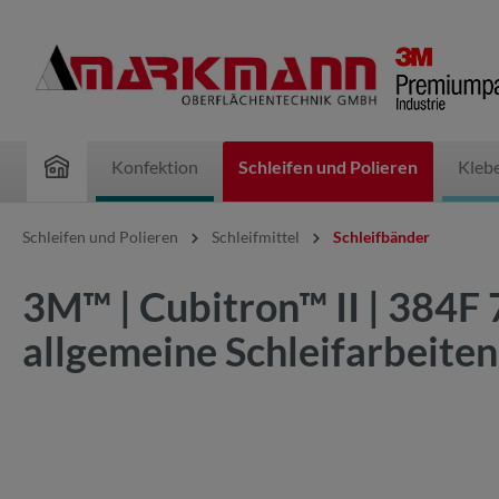
inhalt springen
Konfektion
Schleifen und Polieren
Kleb
Schleifen und Polieren
Schleifmittel
Schleifbänder
3M™ | Cubitron™ II | 384F
allgemeine Schleifarbeiten