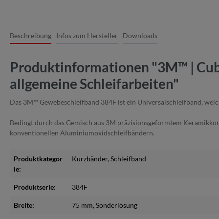
Beschreibung
Infos zum Hersteller
Downloads
Produktinformationen "3M™ | Cubi
allgemeine Schleifarbeiten"
Das 3M™ Gewebeschleifband 384F ist ein Universalschleifband, welches
Bedingt durch das Gemisch aus 3M präzisionsgeformtem Keramikkorn 
konventionellen Aluminiumoxidschleifbändern.
Produktkategor
Kurzbänder
, Schleifband
ie:
Produktserie:
384F
Breite:
75 mm
, Sonderlösung