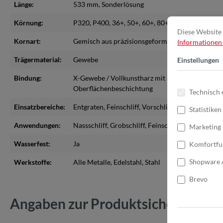
Länge:
533 mm
, Sonderlösung
Körnung:
P320
, P400
, 36+
, 50+
, 60+
, 80+
, 120+
, 150+
, 180
Diese Website 
Kornart:
Gemisch aus präzisionsgeformtem Keramikkorn
Informationen .
Trägermaterial:
Gewebe
Einstellungen
Bindung:
X-Gewebe / Vollkunstharz mit Schleifhilfsmittel a
Oberflächenbeschichtung
Technisch 
Einsatzbereiche:
Entgraten
, Feinschliff
, Vorschliff
Statistiken
Anwendungen:
Nassschliff
, Grobschliff
, Feinschliff
, Vor und Zwi
Marketing
Wasserfest:
Ja
Komfortfu
Shopware 
Werkstoffe:
Alle Metalle
, Edelstahl
, Stahl
Brevo
Angaben zur Produktsicherheit