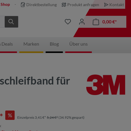
 Shop
Direktbestellung
Produkt anfragen
Kontakt
0,00 €*
 Deals
Marken
Blog
Über uns
schleifband für
*
%
Einzelpreis 3,41 €*
5,24 €*
(34.92% gespart)
k