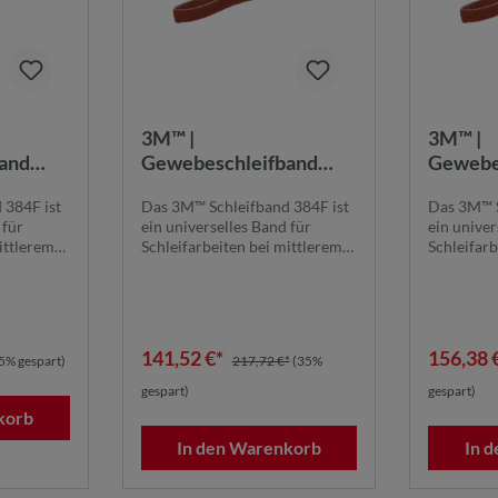
3M™ |
3M™ |
and
Gewebeschleifband
Gewebe
 9000
384F | 1100 mm x 1900
384F | 
 384F ist
Das 3M™ Schleifband 384F ist
Das 3M™ S
mm | 120+ |
mm | 240
 für
ein universelles Band für
ein univer
80+ |
384F1100X1900K120+ |
384F11
ittlerem
Schleifarbeiten bei mittlerem
Schleifarb
7100281376
710024
bis niedrige...
bis niedrig
141,52 €*
156,38 
5% gespart)
217,72 €*
(35%
gespart)
gespart)
korb
In den Warenkorb
In 