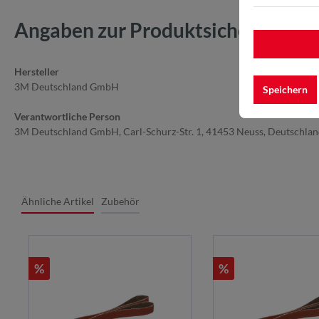
Angaben zur Produktsicherheit
Hersteller
3M Deutschland GmbH
Speichern
Verantwortliche Person
3M Deutschland GmbH, Carl-Schurz-Str. 1, 41453 Neuss, Deutschla
Ähnliche Artikel
Zubehör
%
%