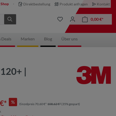
 Shop
Direktbestellung
Produkt anfragen
Kontakt
0,00 €*
 Deals
Marken
Blog
Über uns
120+ |
€*
%
Einzelpreis 70,60 €*
108,62 €*
(35% gespart)
k