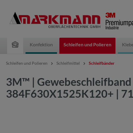
inhalt springen
Konfektion
Schleifen und Polieren
Kleb
Schleifen und Polieren
Schleifmittel
Schleifbänder
3M™ | Gewebeschleifband 
384F630X1525K120+ | 7