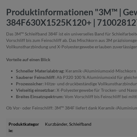
Produktinformationen "3M™ | Gew
384F630X1525K120+ | 71002812
Das 3M™ Schleifband 384F ist ein universelles Band für Schleifarb
Vorschliff bis zum Feinschliff ab. Das Mischkorn aus 3M präzision
Vollkunstharzbindung und X-Polyestergewebe erlauben zuverlässigen 
Vorteile auf einen Blick
Schneller Materialabtrag:
Keramik-/Aluminiumoxid-Mischkorn (3
Sauberer Feinschliff:
Ab P320 100 % Aluminiumoxid für gleich
Prozesssicher:
Hitze- und druckbeständige Vollkunstharzbindun
Vielseitig einsetzbar:
X-Polyestergewebe für Trocken- und Nasssc
Breites Einsatzspektrum:
Vom Vorschliff bis Feinschliff bei mi
Ob Vor- oder Feinschliff: 3M™ 384F liefert dank Keramik-/Aluminiu
Produktkategor
Kurzbänder
, Schleifband
ie: