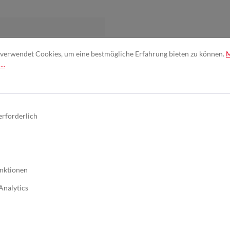
verwendet Cookies, um eine bestmögliche Erfahrung bieten zu können.
..
 und Aluminiumoxid
erforderlich
ls zusätzliche
nktionen
schenschliff
Analytics