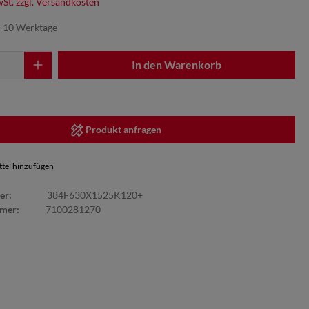
wSt. zzgl. Versandkosten
7-10 Werktage
In den Warenkorb
Produkt anfragen
tel hinzufügen
er:
384F630X1525K120+
mmer:
7100281270