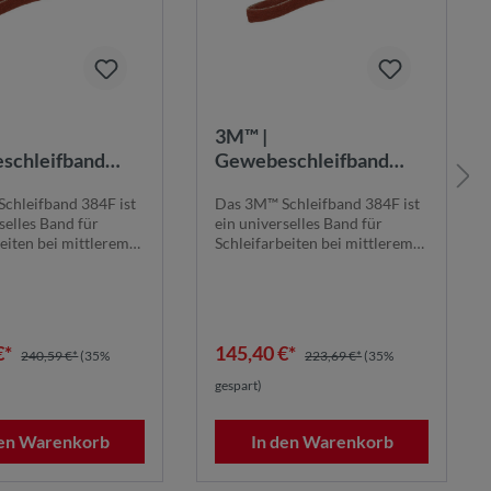
3M™ |
schleifband
Gewebeschleifband
1120 mm x 1900
384F | 1130 mm x 1900
chleifband 384F ist
Das 3M™ Schleifband 384F ist
+ | STA |
mm | 120+ |
selles Band für
ein universelles Band für
20X1900K240+ |
384F1130X1900K120+ |
eiten bei mittlerem
Schleifarbeiten bei mittlerem
3614
7100280613
e...
bis niedrige...
€*
145,40 €*
240,59 €*
(35%
223,69 €*
(35%
gespart)
den Warenkorb
In den Warenkorb