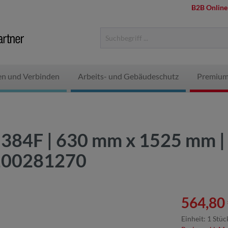
B2B Online
en und Verbinden
Arbeits- und Gebäudeschutz
Premium
384F | 630 mm x 1525 mm | 
100281270
564,80 
Einheit:
1 Stüc