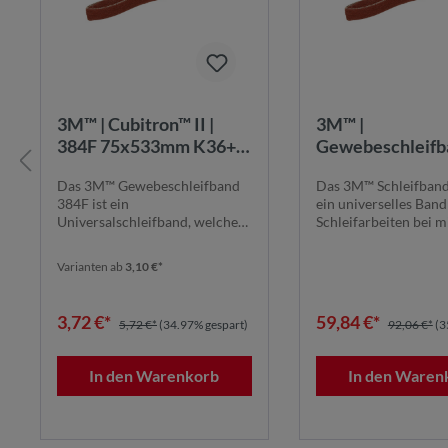
3M™ | Cubitron™ II |
3M™ |
384F 75x533mm K36+ |
Gewebeschleifb
Universalschleifband
384F | 100 mm x
Das 3M™ Gewebeschleifband
Das 3M™ Schleifband
für allgemeine
mm | 80+ | STA |
384F ist ein
ein universelles Band
Schleifarbeiten
384F100X9000K
Universalschleifband, welches
Schleifarbeiten bei m
7100266325
sich mit seiner breiten Körn...
bis niedrige...
Varianten ab
3,10 €*
3,72 €*
59,84 €*
5,72 €*
(34.97% gespart)
92,06 €*
(3
In den Warenkorb
In den Waren