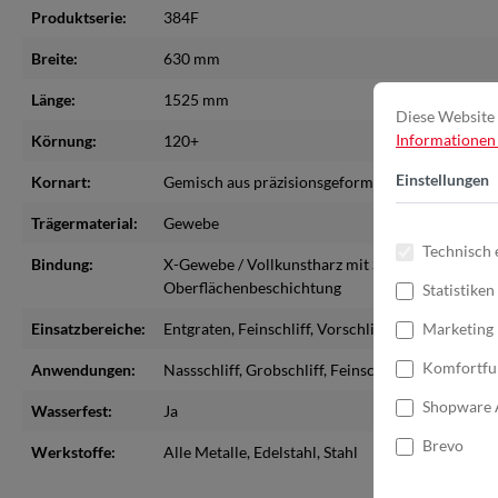
Produktserie:
384F
Breite:
630 mm
Länge:
1525 mm
Diese Website 
Informationen .
Körnung:
120+
Einstellungen
Kornart:
Gemisch aus präzisionsgeformtem Keramikkorn
Trägermaterial:
Gewebe
Technisch 
Bindung:
X-Gewebe / Vollkunstharz mit Schleifhilfsmittel a
Oberflächenbeschichtung
Statistiken
Einsatzbereiche:
Entgraten
, Feinschliff
, Vorschliff
Marketing
Komfortfu
Anwendungen:
Nassschliff
, Grobschliff
, Feinschliff
, Vor und Zwi
Shopware 
Wasserfest:
Ja
Brevo
Werkstoffe:
Alle Metalle
, Edelstahl
, Stahl