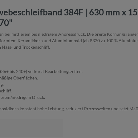
ebeschleifband 384F | 630 mm x 15
70"
eiten bei mittlerem bis niedrigem Anpressdruck. Die breite Körnungsra
sgeformtem Keramikkorn und Aluminiumoxid (ab P320 zu 100 % Aluminiumo
Nass- und Trockenschliff.
6+ bis 240+) verkürzt Bearbeitungszeiten.
mäßige Oberflächen.
g.
hliff.
ttlerem/niedrigem Druck.
moxidkorn konstant hohe Leistung, reduziert Prozesszeiten und setzt M