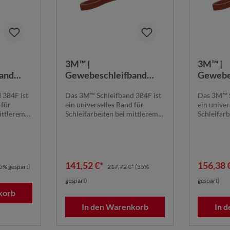
3M™ |
3M™ |
and
Gewebeschleifband
Gewebe
 9000
384F | 1100 mm x 1900
384F | 
 384F ist
Das 3M™ Schleifband 384F ist
Das 3M™ S
mm | 120+ |
mm | 240
 für
ein universelles Band für
ein univer
80+ |
384F1100X1900K120+ |
384F11
ittlerem
Schleifarbeiten bei mittlerem
Schleifarb
7100281376
710024
bis niedrige...
bis niedrig
141,52 €*
156,38 
5% gespart)
217,72 €*
(35%
gespart)
gespart)
korb
In den Warenkorb
In 