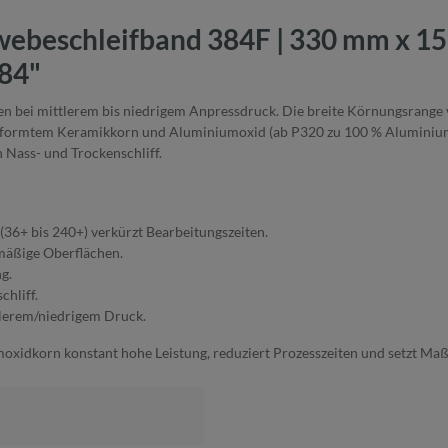
ebeschleifband 384F | 330 mm x 15
84"
eiten bei mittlerem bis niedrigem Anpressdruck. Die breite Körnungsra
sgeformtem Keramikkorn und Aluminiumoxid (ab P320 zu 100 % Aluminiumo
Nass- und Trockenschliff.
6+ bis 240+) verkürzt Bearbeitungszeiten.
mäßige Oberflächen.
g.
hliff.
ttlerem/niedrigem Druck.
moxidkorn konstant hohe Leistung, reduziert Prozesszeiten und setzt M