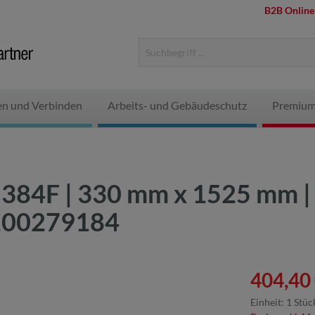
B2B Online
en und Verbinden
Arbeits- und Gebäudeschutz
Premium
384F | 330 mm x 1525 mm | 
100279184
404,40 
Einheit:
1 Stüc