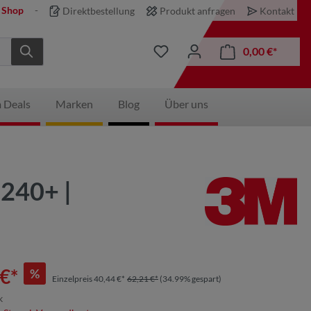
 Shop
Direktbestellung
Produkt anfragen
Kontakt
0,00 €*
 Deals
Marken
Blog
Über uns
240+ |
€*
%
Einzelpreis 40,44 €*
62,21 €*
(34.99% gespart)
k