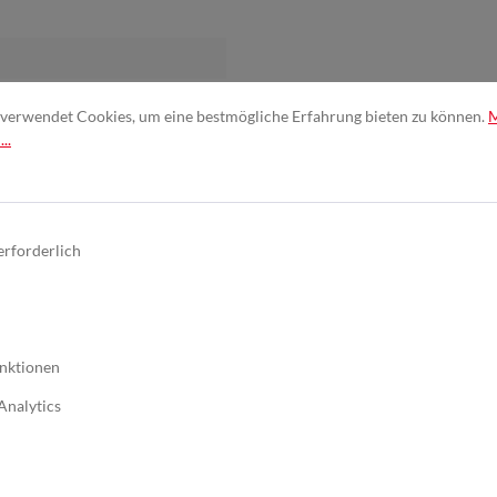
verwendet Cookies, um eine bestmögliche Erfahrung bieten zu können.
..
 und Aluminiumoxid
erforderlich
ls zusätzliche
nktionen
schenschliff
Analytics