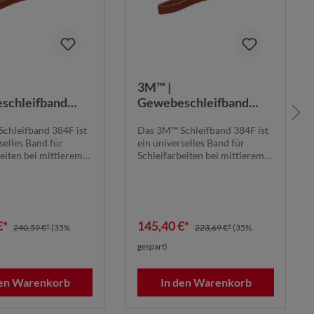
3M™ |
schleifband
Gewebeschleifband
1120 mm x 1900
384F | 1130 mm x 1900
chleifband 384F ist
Das 3M™ Schleifband 384F ist
+ | STA |
mm | 120+ |
selles Band für
ein universelles Band für
20X1900K240+ |
384F1130X1900K120+ |
eiten bei mittlerem
Schleifarbeiten bei mittlerem
3614
7100280613
e...
bis niedrige...
€*
145,40 €*
240,59 €*
(35%
223,69 €*
(35%
gespart)
den Warenkorb
In den Warenkorb