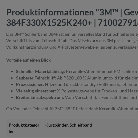
Produktinformationen "3M™ | Gew
384F330X1525K240+ | 71002791
Das 3M™ Schleifband 384F ist ein universelles Band für Schleifarb
Vorschliff bis zum Feinschliff ab. Das Mischkorn aus 3M präzision
Vollkunstharzbindung und X-Polyestergewebe erlauben zuverlässigen 
Vorteile auf einen Blick
Schneller Materialabtrag:
Keramik-/Aluminiumoxid-Mischkorn (3
Sauberer Feinschliff:
Ab P320 100 % Aluminiumoxid für gleich
Prozesssicher:
Hitze- und druckbeständige Vollkunstharzbindun
Vielseitig einsetzbar:
X-Polyestergewebe für Trocken- und Nasssc
Breites Einsatzspektrum:
Vom Vorschliff bis Feinschliff bei mi
Ob Vor- oder Feinschliff: 3M™ 384F liefert dank Keramik-/Aluminiu
Produktkategor
Kurzbänder
, Schleifband
ie: