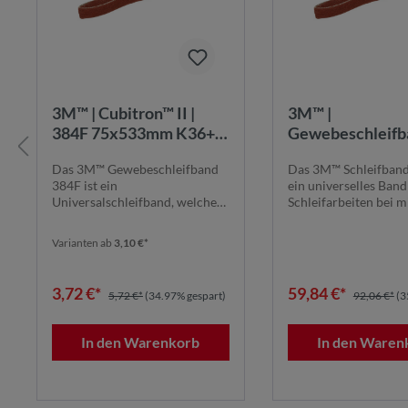
3M™ | Cubitron™ II |
3M™ |
384F 75x533mm K36+ |
Gewebeschleifb
Universalschleifband
384F | 100 mm x
Das 3M™ Gewebeschleifband
Das 3M™ Schleifband
für allgemeine
mm | 80+ | STA |
384F ist ein
ein universelles Band
Schleifarbeiten
384F100X9000K
Universalschleifband, welches
Schleifarbeiten bei m
7100266325
sich mit seiner breiten Körn...
bis niedrige...
Varianten ab
3,10 €*
3,72 €*
59,84 €*
5,72 €*
(34.97% gespart)
92,06 €*
(3
In den Warenkorb
In den Waren