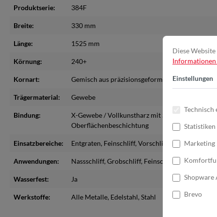
Produktserie:
384F
Breite:
330 mm
Länge:
1525 mm
Diese Website 
Informationen .
Körnung:
240+
Einstellungen
Kornart:
Gemisch aus präzisionsgeformtem Keramikkorn
Trägermaterial:
Gewebe
Technisch 
Bindung:
X-Gewebe / Vollkunstharz mit Schleifhilfsmittel a
Oberflächenbeschichtung
Statistiken
Einsatzbereiche:
Entgraten
, Feinschliff
, Vorschliff
Marketing
Komfortfu
Anwendungen:
Nassschliff
, Grobschliff
, Feinschliff
, Vor und Zwi
Shopware 
Wasserfest:
Ja
Brevo
Werkstoffe:
Alle Metalle
, Edelstahl
, Stahl