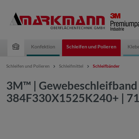
inhalt springen
Konfektion
Schleifen und Polieren
Kleb
Schleifen und Polieren
Schleifmittel
Schleifbänder
3M™ | Gewebeschleifband 
384F330X1525K240+ | 7