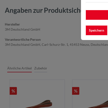
Angaben zur Produktsicherheit
Hersteller
3M Deutschland GmbH
Speichern
Verantwortliche Person
3M Deutschland GmbH, Carl-Schurz-Str. 1, 41453 Neuss, Deutschla
Ähnliche Artikel
Zubehör
%
%