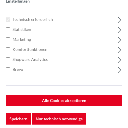
Einstellungen
Technisch erforderlich
Statistiken
Marketing
Komfortfunktionen
Shopware Analytics
Brevo
Alle Cookies akzeptieren
%
64,26 €*
Einzelpreis 21,42 €*
32,96 €*
(35.01% gespart)
Einheit:
1 Stück
Speichern
Nur technisch notwendige
Preise exkl. MwSt. zzgl. Versandkosten