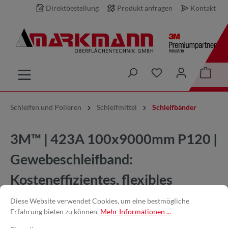
Direktbestellung
Produkt anfragen
Kontakt
inhalt springen
Schleifen und Polieren
Schleifmittel
Schleifbänder
3M™ | 423A 100x9000mm P120 |
Gewebeschleifband:
Kosteneffizientes, flexibles
Schleifband für Edelstahl und
Diese Website verwendet Cookies, um eine bestmögliche
Erfahrung bieten zu können.
Mehr Informationen ...
Titan