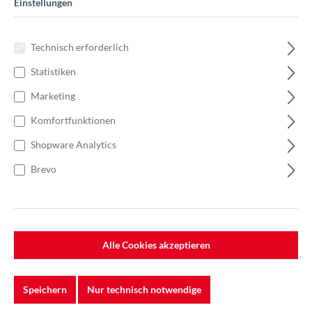
Einstellungen
Technisch erforderlich
Statistiken
Marketing
Komfortfunktionen
Shopware Analytics
Brevo
Alle Cookies akzeptieren
%
5,40 €*
Einzelpreis 0,18 €*
0,27 €*
(33.33% gespart)
Einheit:
1 Stück
Speichern
Nur technisch notwendige
Preise exkl. MwSt. zzgl. Versandkosten