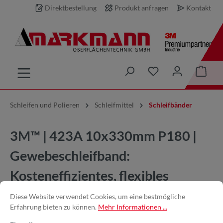
Direktbestellung
Produkt anfragen
Kontakt
inhalt springen
Schleifen und Polieren
Schleifmittel
Schleifbänder
3M™ | 423A 10x330mm P180 |
Gewebeschleifband:
Kosteneffizientes, flexibles
Schleifband für Edelstahl und
Diese Website verwendet Cookies, um eine bestmögliche
Erfahrung bieten zu können.
Mehr Informationen ...
Titan