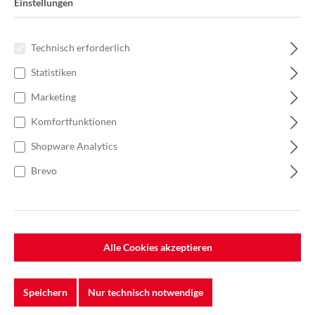
Einstellungen
Technisch erforderlich
Statistiken
Marketing
Komfortfunktionen
Shopware Analytics
Brevo
%
9,16 €*
Einzelpreis 2,29 €*
3,53 €*
(35.13% gespart)
Alle Cookies akzeptieren
Einheit:
1 Stück
Preise exkl. MwSt. zzgl. Versandkosten
Speichern
Nur technisch notwendige
Lieferzeit: 7-10 Werktage