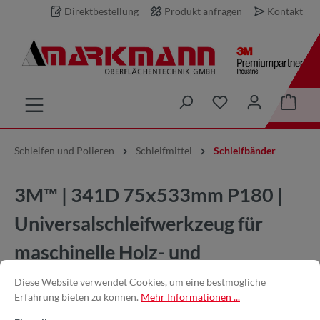
Direktbestellung
Produkt anfragen
Kontakt
inhalt springen
Schleifen und Polieren
Schleifmittel
Schleifbänder
3M™ | 341D 75x533mm P180 |
Universalschleifwerkzeug für
maschinelle Holz- und
Metallbearbeitung
Diese Website verwendet Cookies, um eine bestmögliche
Erfahrung bieten zu können.
Mehr Informationen ...