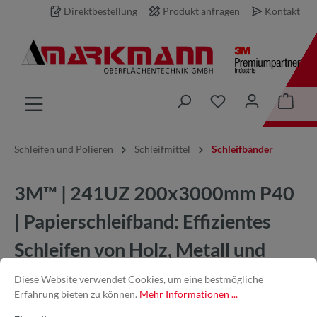
Direktbestellung
Produkt anfragen
Kontakt
inhalt springen
Schleifen und Polieren
Schleifmittel
Schleifbänder
3M™ | 241UZ 200x3000mm P40
| Papierschleifband: Effizientes
Schleifen von Holz, Metall und
Leder
Diese Website verwendet Cookies, um eine bestmögliche
Erfahrung bieten zu können.
Mehr Informationen ...