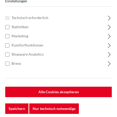
Einstellungen
Technisch erforderlich
Statistiken
Marketing
Komfortfunktionen
Shopware Analytics
Brevo
%
16,85 €*
25,93 €*
(35.02% gespart)
Alle Cookies akzeptieren
Einheit:
1 Stück
Preise exkl. MwSt. zzgl. Versandkosten
Speichern
Nur technisch notwendige
Lieferzeit: 7-10 Werktage