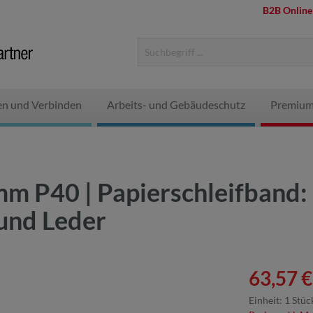
B2B Online
en und Verbinden
Arbeits- und Gebäudeschutz
Premium
P40 | Papierschleifband: E
 und Leder
63,57 €
Einheit:
1 Stüc