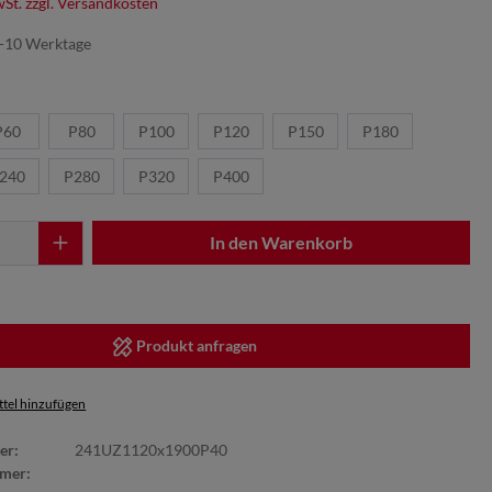
wSt. zzgl. Versandkosten
7-10 Werktage
P60
P80
P100
P120
P150
P180
240
P280
P320
P400
In den Warenkorb
Produkt anfragen
tel hinzufügen
er:
241UZ1120x1900P40
mer: