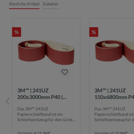
Ähnliche Artikel
Zubehör
%
%
3M™ | 241UZ
3M™ | 241UZ
200x3000mm P40 |
150x6800mm P4
Papierschleifband:
Papierschleifba
Das 3M™ 241UZ
Das 3M™ 241UZ
Effizientes Schleifen
Effizientes Schle
Papierschleifband ist ein
Papierschleifband ist
von Holz, Metall und
von Holz, Metall
Schleifwerkzeug für den Grob-
Schleifwerkzeug für 
Leder
Leder
und Feinschliff aller Holza...
und Feinschliff aller H
Varianten ab
11,34 €*
Varianten ab
17,04 €*