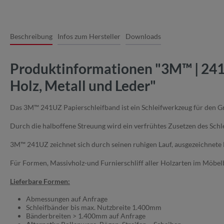
Beschreibung
Infos zum Hersteller
Downloads
Produktinformationen "3M™ | 241U
Holz, Metall und Leder"
Das 3M™ 241UZ Papierschleifband ist ein Schleifwerkzeug für den Gro
Durch die halboffene Streuung wird ein verfrühtes Zusetzen des Sch
3M™ 241UZ zeichnet sich durch seinen ruhigen Lauf, ausgezeichnet
Für Formen, Massivholz-und Furnierschliff aller Holzarten im Möbelb
Lieferbare Formen:
Abmessungen auf Anfrage
Schleifbänder bis max. Nutzbreite 1.400mm
Bänderbreiten > 1.400mm auf Anfrage