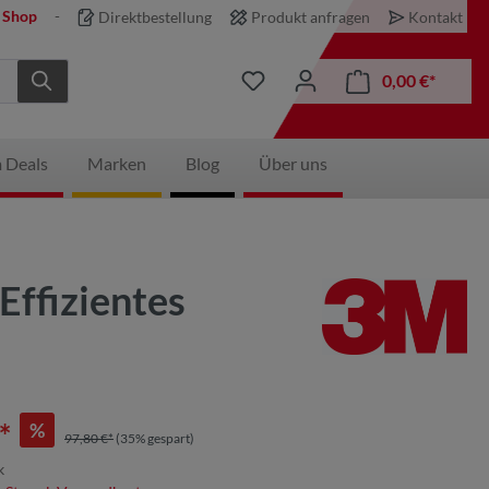
 Shop
Direktbestellung
Produkt anfragen
Kontakt
0,00 €*
 Deals
Marken
Blog
Über uns
ffizientes
*
%
97,80 €*
(35% gespart)
k