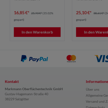
16,85 €*
25,10 €*
25,93 €*
(35.02%
38,61 €*
(3
gespart)
gespart)
In den Warenkorb
In den Waren
Kontakt
Information
Markmann Oberflächentechnik GmbH
Über uns
Gustav-Hagemann-Straße 40
Allgemeine Ge
38229 Salzgitter
Versand und Z
Datenschutz