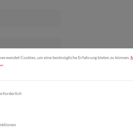
verwendet Cookies, um eine bestmögliche Erfahrung bieten zu können.
..
 P220
, P240
, P280
, P320
, P400
erforderlich
Langbandmaschine
,
nktionen