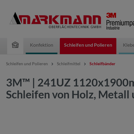
inhalt springen
Konfektion
Schleifen und Polieren
Kleb
Schleifen und Polieren
Schleifmittel
Schleifbänder
3M™ | 241UZ 1120x1900mm 
Schleifen von Holz, Metall