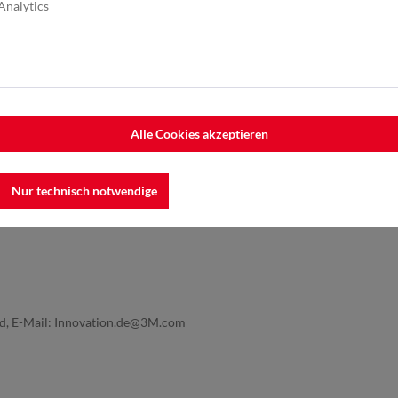
Analytics
ischenschliff
, Finishen
gierung
, Holz
, Kunststoffe
,
Alle Cookies akzeptieren
Nur technisch notwendige
nd, E-Mail: Innovation.de@3M.com