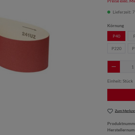
Preise exkl. M
Lieferzeit: 
Körnung
P40
P220
P
Einheit:
Stück
Zum Merkzet
Produktnumm
Herstellernum