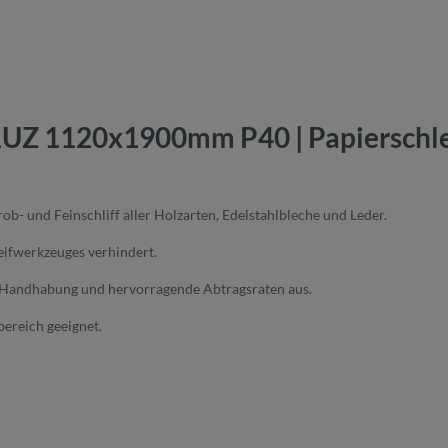
Z 1120x1900mm P40 | Papierschleif
b- und Feinschliff aller Holzarten, Edelstahlbleche und Leder.
leifwerkzeuges verhindert.
e Handhabung und hervorragende Abtragsraten aus.
ereich geeignet.