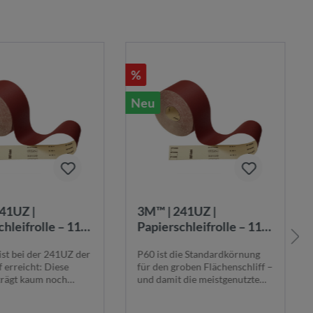
%
Neu
41UZ |
3M™ | 241UZ |
chleifrolle – 115
Papierschleifrolle – 115
 m, F-Papier,
mm x 50 m, F-Papier,
ist bei der 241UZ der
P60 ist die Standardkörnung
 P180 |
Körnung P60 |
f erreicht: Diese
für den groben Flächenschliff –
0322
7000060317
rägt kaum noch
und damit die meistgenutzte
, s...
Stufe im ...