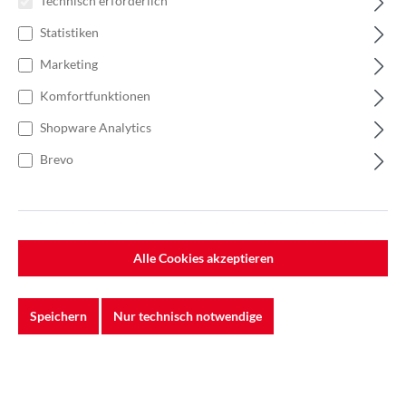
Technisch erforderlich
Statistiken
Marketing
Komfortfunktionen
Shopware Analytics
Brevo
%
30,70 €*
47,23 €*
(35% gespart)
Einheit:
1 Rolle
Preise exkl. MwSt. zzgl. Versandkosten
Alle Cookies akzeptieren
Auf Lager
Speichern
Nur technisch notwendige
Breite
100 mm
120mm
150 mm
Länge