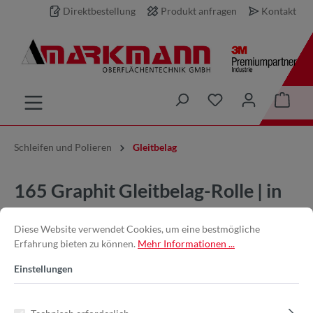
Direktbestellung
Produkt anfragen
Kontakt
inhalt springen
Schleifen und Polieren
Gleitbelag
165 Graphit Gleitbelag-Rolle | in
150mm x 2m
Diese Website verwendet Cookies, um eine bestmögliche
Erfahrung bieten zu können.
Mehr Informationen ...
Einstellungen