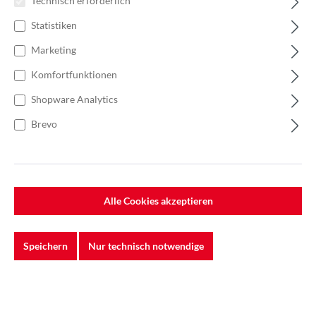
Technisch erforderlich
Statistiken
Marketing
Komfortfunktionen
Shopware Analytics
Brevo
%
354,56 €*
545,47 €*
(35% gespart)
Einheit:
1 Rolle
Preise exkl. MwSt. zzgl. Versandkosten
Alle Cookies akzeptieren
Lieferzeit: Sofort verfügbar
Speichern
Nur technisch notwendige
Breite
100 mm
120mm
150 mm
Länge