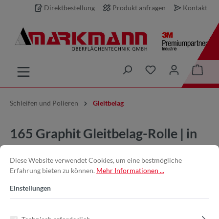
Direktbestellung
Produkt anfragen
Kontakt
inhalt springen
Schleifen und Polieren
Gleitbelag
165 Graphit Gleitbelag-Rolle | in
150mm x 15m | Selbstklebend
Diese Website verwendet Cookies, um eine bestmögliche
Erfahrung bieten zu können.
Mehr Informationen ...
Einstellungen