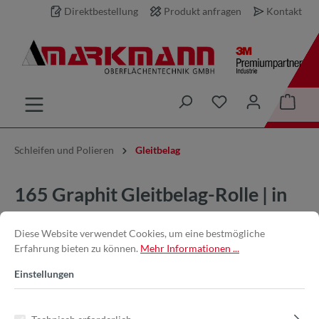
Direktbestellung
Produkt anfragen
Kontakt
inhalt springen
Schleifen und Polieren
Gleitbelag
165 Graphit Gleitbelag-Rolle | in
150mm x 15m
Diese Website verwendet Cookies, um eine bestmögliche
Erfahrung bieten zu können.
Mehr Informationen ...
Einstellungen