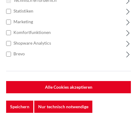
Technisch erforderlich
Statistiken
Marketing
Komfortfunktionen
Shopware Analytics
Brevo
%
232,13 €*
357,12 €*
(35% gespart)
Einheit:
1 Rolle
Preise exkl. MwSt. zzgl. Versandkosten
Alle Cookies akzeptieren
Lieferzeit: Sofort verfügbar
Speichern
Nur technisch notwendige
Breite
100 mm
120mm
150 mm
Länge