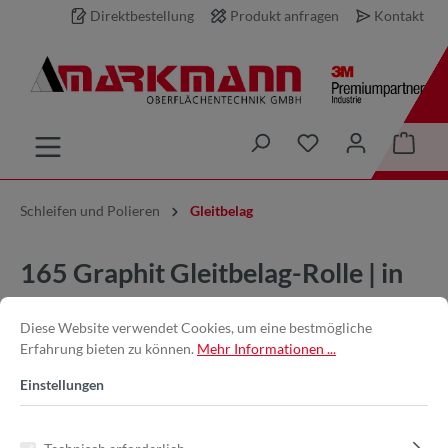
Direktbestellung
Produkt anfragen
Kontakt
inhalt springen
Schleifen und Polieren
Gleitbelag
165 Graphit Gleitbelag-Rolle | in
120mm x 50m | Selbstklebend
Diese Website verwendet Cookies, um eine bestmögliche
Erfahrung bieten zu können.
Mehr Informationen ...
Einstellungen