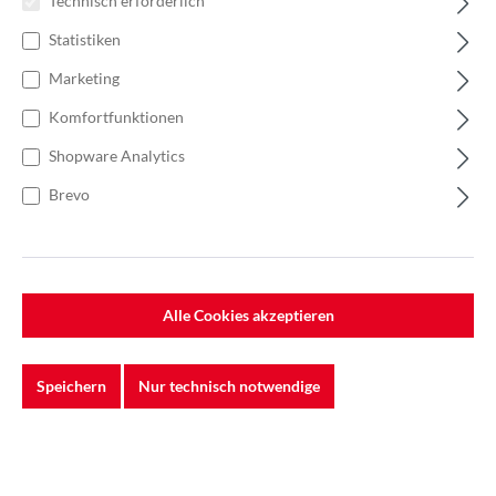
Technisch erforderlich
Statistiken
Marketing
Komfortfunktionen
Shopware Analytics
Brevo
%
52,25 €*
80,39 €*
(35% gespart)
Einheit:
1 Rolle
Preise exkl. MwSt. zzgl. Versandkosten
Alle Cookies akzeptieren
Lieferzeit: Sofort verfügbar
Speichern
Nur technisch notwendige
Breite
100 mm
120mm
150 mm
Länge