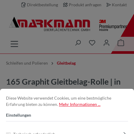
Direktbestellung
Produkt anfragen
Kontakt
inhalt springen
Schleifen und Polieren
Gleitbelag
165 Graphit Gleitbelag-Rolle | in
120mm x 2m | Selbstklebend
Diese Website verwendet Cookies, um eine bestmögliche
Erfahrung bieten zu können.
Mehr Informationen ...
Einstellungen