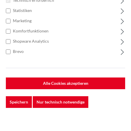
Technisch erforderlich
Statistiken
Marketing
Komfortfunktionen
Shopware Analytics
Brevo
%
187,44 €*
288,37 €*
(35% gespart)
Einheit:
1 Rolle
Preise exkl. MwSt. zzgl. Versandkosten
Alle Cookies akzeptieren
Lieferzeit: Sofort verfügbar
Speichern
Nur technisch notwendige
Breite
100 mm
120mm
150 mm
Länge