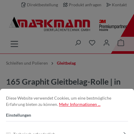
Direktbestellung
Produkt anfragen
Kontakt
inhalt springen
Schleifen und Polieren
Gleitbelag
165 Graphit Gleitbelag-Rolle | in
120mm x 10m
Diese Website verwendet Cookies, um eine bestmögliche
Erfahrung bieten zu können.
Mehr Informationen ...
Einstellungen