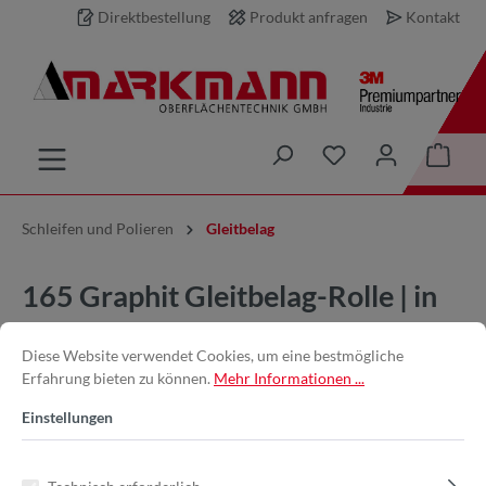
Direktbestellung
Produkt anfragen
Kontakt
inhalt springen
Schleifen und Polieren
Gleitbelag
165 Graphit Gleitbelag-Rolle | in
100mm x 2m
Diese Website verwendet Cookies, um eine bestmögliche
Erfahrung bieten zu können.
Mehr Informationen ...
Einstellungen