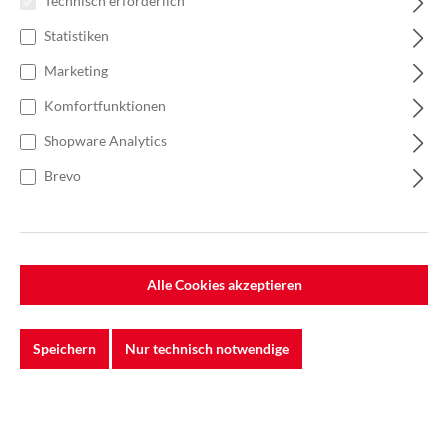
Technisch erforderlich
Statistiken
Marketing
Komfortfunktionen
Shopware Analytics
Brevo
%
32,31 €*
49,70 €*
(34.99% gespart)
Einheit:
1 Rolle
Preise exkl. MwSt. zzgl. Versandkosten
Alle Cookies akzeptieren
Lieferzeit: Sofort verfügbar
Speichern
Nur technisch notwendige
Breite
100 mm
120mm
150 mm
Länge