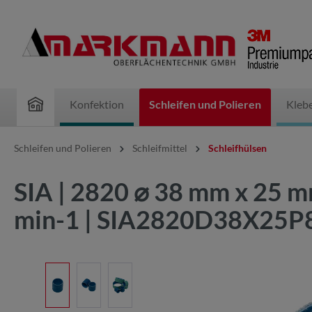
inhalt springen
Konfektion
Schleifen und Polieren
Kleb
Schleifen und Polieren
Schleifmittel
Schleifhülsen
SIA | 2820 ⌀ 38 mm x 25 mm
min-1 | SIA2820D38X25P