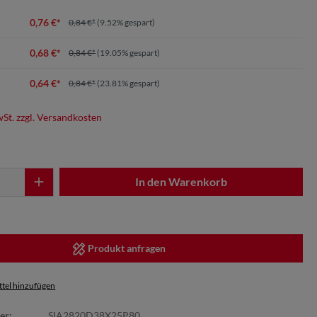
0,76 €*
0,84 €*
(9.52% gespart)
0,68 €*
0,84 €*
(19.05% gespart)
0,64 €*
0,84 €*
(23.81% gespart)
wSt. zzgl. Versandkosten
In den Warenkorb
Produkt anfragen
tel hinzufügen
er:
SIA2820D38X25P80