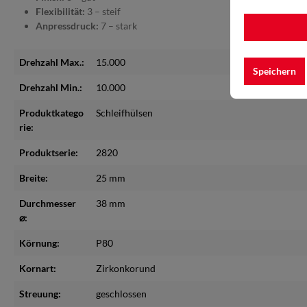
Flexibilität:
3 – steif
Anpressdruck:
7 – stark
Drehzahl Max.:
15.000
Speichern
Drehzahl Min.:
10.000
Produktkatego
Schleifhülsen
rie:
Produktserie:
2820
Breite:
25 mm
Durchmesser
38 mm
⌀:
Körnung:
P80
Kornart:
Zirkonkorund
Streuung:
geschlossen