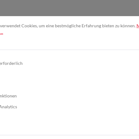
verwendet Cookies, um eine bestmögliche Erfahrung bieten zu können.
..
en & niedriglegierten Stählen
erforderlich
nktionen
Analytics