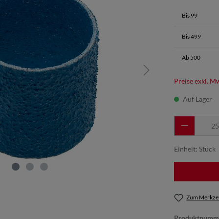
Bis
99
Bis
499
Ab
500
Preise exkl. M
Auf Lager
Einheit:
Stück
Zum Merkzet
Produktnumm