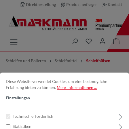
Direktbestellung
Produkt anfragen
Kontakt
inhalt springen
Schleifen und Polieren
Schleifmittel
Schleifhülsen
SIA | 2820 ⌀ 30 mm x 30 mm P36 |
Diese Website verwendet Cookies, um eine bestmögliche
Erfahrung bieten zu können.
Mehr Informationen ...
Schleifhülsen | max. Drehzahl:
Einstellungen
19.100 min-1 | F 03E 026 45J
Technisch erforderlich
Statistiken