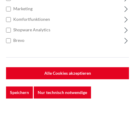
Marketing
Komfortfunktionen
Shopware Analytics
Brevo
Alle Cookies akzeptieren
Speichern
Nur technisch notwendige
39,25 €
Einzelpreis1,57 €
Anzahl
Stückpreis