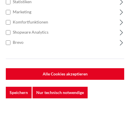
Statistiken
Marketing
Komfortfunktionen
Shopware Analytics
Brevo
Alle Cookies akzeptieren
Speichern
Nur technisch notwendige
Anzahl
Stückpreis
11,35 €*
Bis
1
10,78 €*
Bis
4