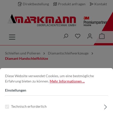
Direktbestellung
Produkt anfragen
Kontakt
inhalt springen
Schleifen und Polieren
Diamantschleifwerkzeuge
Diamant Handschleifklötze
KGS DIAMOND™ | Flexis Diamant
Diese Website verwendet Cookies, um eine bestmögliche
Erfahrung bieten zu können.
Mehr Informationen ...
Handpad | 90x55 mm | Mesh 500 /
Einstellungen
30 Micron | Gelb Weiss Resin |
14837
Technisch erforderlich